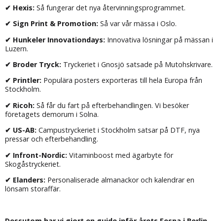
✔ Hexis:
Så fungerar det nya återvinningsprogrammet.
✔ Sign Print & Promotion:
Så var vår mässa i Oslo.
✔ Hunkeler Innovationdays:
Innovativa lösningar på mässan i
Luzern.
✔ Broder Tryck:
Tryckeriet i Gnosjö satsade på Mutohskrivare.
✔ Printler:
Populära posters exporteras till hela Europa från
Stockholm.
✔ Ricoh:
Så får du fart på efterbehandlingen. Vi besöker
företagets demorum i Solna.
✔ US-AB:
Campustryckeriet i Stockholm satsar på DTF, nya
pressar och efterbehandling.
✔ Infront-Nordic:
Vitaminboost med ägarbyte för
Skogåstryckeriet.
✔ Elanders:
Personaliserade almanackor och kalendrar en
lönsam storaffär.
Dessutom har vi gjort en guide inför årets Fespa i Berlin.