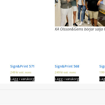
KA Olsson&Gems börjar sälja O
Sign&Print 571
Sign&Print 568
Sig
249
kr
249
kr
199
exkl. moms
exkl. moms
Lägg i varukorg
Lägg i varukorg
Läg