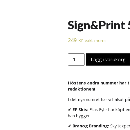
Sign&Print
249
kr
exkl. moms
Lägg i varukorg
Höstens andra nummer har te
redaktionen!
I det nya numret har vi hälsat på
✔ EF Skis:
Elias Fyhr har köpt e
han bygger.
✔ Branog Branding:
Skyltexper