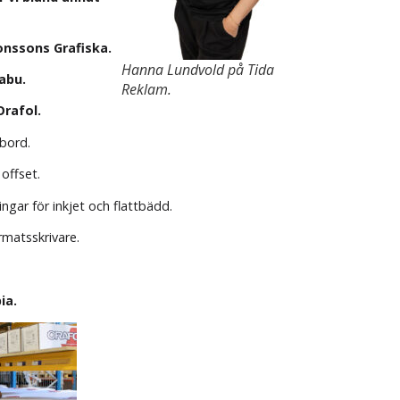
nssons Grafiska.
Hanna Lundvold på Tida
abu.
Reklam.
Orafol.
bord.
offset.
ngar för inkjet och flattbädd.
rmatsskrivare.
ia.