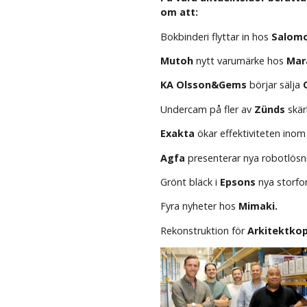
om att:
Bokbinderi flyttar in hos
Salomo
Mutoh
nytt varumärke hos
Mar
KA Olsson&Gems
börjar sälja
Undercam på fler av
Zünds
skär
Exakta
ökar effektiviteten inom 
Agfa
presenterar nya robotlösni
Grönt bläck i
Epsons
nya storfo
Fyra nyheter hos
Mimaki.
Rekonstruktion för
Arkitektkop