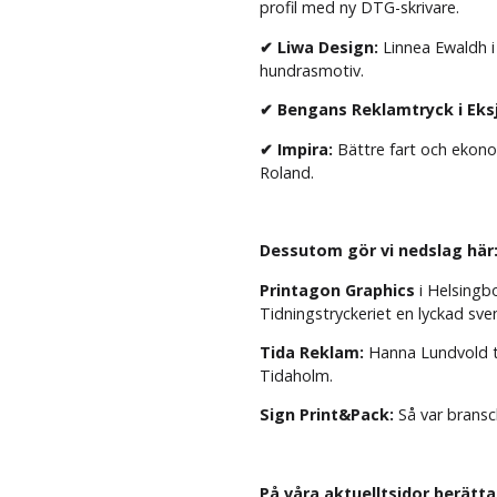
profil med ny DTG-skrivare.
✔ Liwa Design:
Linnea Ewaldh i
hundrasmotiv.
✔ Bengans Reklamtryck i Eks
✔ Impira:
Bättre fart och ekon
Roland.
Dessutom gör vi nedslag här
Printagon Graphics
i Helsingb
Tidningstryckeriet en lyckad sve
Tida Reklam:
Hanna Lundvold ta
Tidaholm.
Sign Print&Pack:
Så var brans
På våra aktuelltsidor berätta