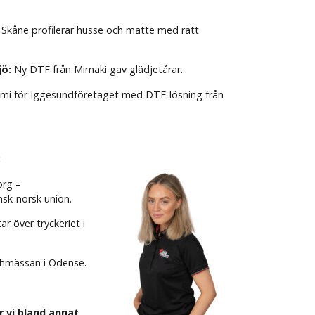
 Skåne profilerar husse och matte med rätt
jö:
Ny DTF från Mimaki gav glädjetårar.
omi för Iggesundföretaget med DTF-lösning från
:
org –
nsk-norsk union.
r över tryckeriet i
chmässan i Odense.
r vi bland annat