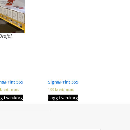
rafol.
n&Print 565
Sign&Print 555
kr
199
kr
exkl. moms
exkl. moms
g i varukorg
Lägg i varukorg