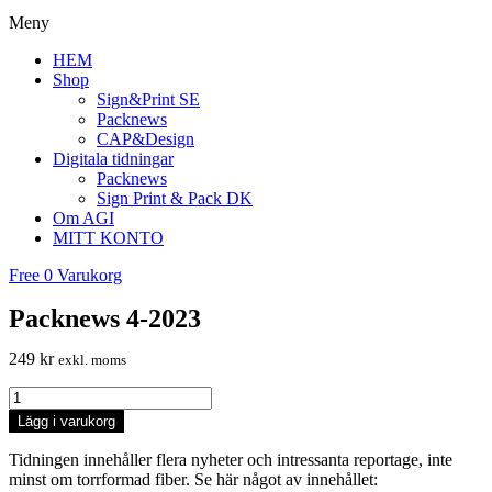
Meny
HEM
Shop
Sign&Print SE
Packnews
CAP&Design
Digitala tidningar
Packnews
Sign Print & Pack DK
Om AGI
MITT KONTO
Free
0
Varukorg
Packnews 4-2023
249
kr
exkl. moms
Packnews
4-
Lägg i varukorg
2023
quantity
Tidningen innehåller flera nyheter och intressanta reportage, inte
minst om torrformad fiber. Se här något av innehållet: