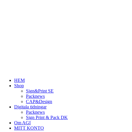
Hoppa
till
innehåll
HEM
Shop
Sign&Print SE
Packnews
CAP&Design
Digitala tidningar
Packnews
Sign Print & Pack DK
Om AGI
MITT KONTO