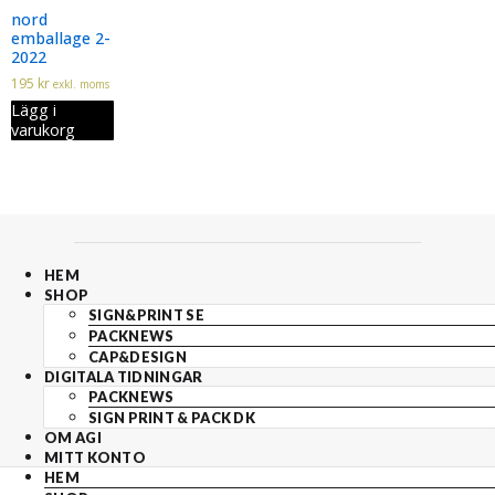
nord
emballage 2-
2022
195
kr
exkl. moms
Lägg i
varukorg
HEM
SHOP
SIGN&PRINT SE
PACKNEWS
CAP&DESIGN
DIGITALA TIDNINGAR
PACKNEWS
SIGN PRINT & PACK DK
OM AGI
MITT KONTO
HEM