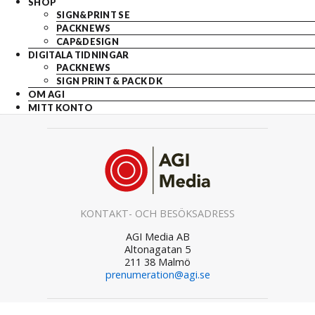
SHOP
SIGN&PRINT SE
PACKNEWS
CAP&DESIGN
DIGITALA TIDNINGAR
PACKNEWS
SIGN PRINT & PACK DK
OM AGI
MITT KONTO
KONTAKT- OCH BESÖKSADRESS
AGI Media AB
Altonagatan 5
211 38 Malmö
prenumeration@agi.se