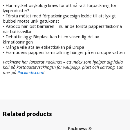
• Hur mycket psykologi krävs för att nå rätt förpackning för
lyxprodukter?
• Första mötet med förpackningsdesign ledde till att lyxigt
bubbel mötte unik gatukonst
• Paboco har löst barriären – nu är de första pappersflaskorna
när butikshyllan
• Debattinlägg: Bioplast kan bli en väsentlig del av
klimatlösningen
• Många ville äta av etikettkakan på Drupa
• Framtidens pappers­framställning hänger på en droppe vatten
Packnews har lanserat PackIndx – ett index som hjälper dig hålla
koll på kostnadsutvecklingen för wellpapp, plast och kartong. Läs
mer på
PackIndx.com
!
Related products
Packnews 3-