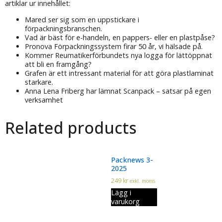
artiklar ur innehållet:
Mared ser sig som en uppstickare i
förpackningsbranschen.
Vad är bäst för e-handeln, en pappers- eller en plastpåse?
Pronova Förpackningssystem firar 50 år, vi hälsade på.
Kommer Reumatikerförbundets nya logga för lättöppnat
att bli en framgång?
Grafen är ett intressant material för att göra plastlaminat
starkare.
Anna Lena Friberg har lämnat Scanpack – satsar på egen
verksamhet
Related products
Packnews 3-
2025
249
kr
exkl. moms
Lägg i
varukorg