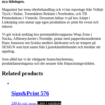
nya tidningen.
Magasinet har tema efterbehandling och vi har reportage från Vollsjö
Tryck i Skåne, Tornedalens Reklam i Norrbotten, och TB
Printsolutions i Västerås. Dessutom hälsar vi på hos Adapt i
Linköping som startar upp egen produktion av print för event och
mässor.
Vi gör också nedslag hos premiumbilwrapparna Wrap Zone i
Nacka, Affärstryckeriet i Norrtälje, pratar med papperskonsultenten
Hans Jonasson om fysiska mediers återkomst och tar tempen på
SESIGN som bytt namn från Ljusreklamförbundet och breddar sitt
uppdrag.
Som alltid har vi de viktigaste branschnyheterna,
produktlanseringarna och det senaste från förpackningsvärlden.
Related products
Sign&Print 576
249
kr
Lägg i varukorg
exkl. moms