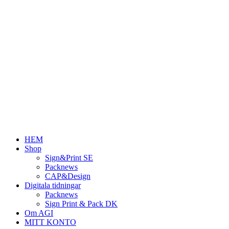
Hoppa
till
innehåll
HEM
Shop
Sign&Print SE
Packnews
CAP&Design
Digitala tidningar
Packnews
Sign Print & Pack DK
Om AGI
MITT KONTO