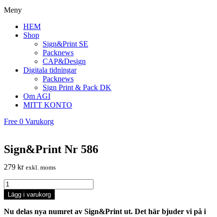
Meny
HEM
Shop
Sign&Print SE
Packnews
CAP&Design
Digitala tidningar
Packnews
Sign Print & Pack DK
Om AGI
MITT KONTO
Free
0
Varukorg
Sign&Print Nr 586
279
kr
exkl. moms
Sign&Print
Nr
Lägg i varukorg
586
quantity
Nu delas nya numret av Sign&Print ut. Det här bjuder vi på i