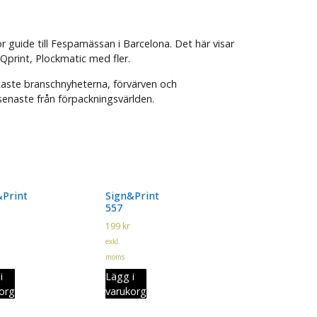
 guide till Fespamässan i Barcelona. Det här visar
print, Plockmatic med fler.
aste branschnyheterna, förvärven och
enaste från förpackningsvärlden.
&Print
Sign&Print
557
199
kr
exkl.
moms
i
Lägg i
org
varukorg