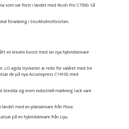
una som var först i landet med Ricoh Pro C7500. Så
okal förankring i Stockholmsförorten.
fått en kreativ boost med sin nya hybridskrivare
m. LO-ägda tryckeriet är redo för valåret med tre
satsar de på nya Accuriopress C1410S med
 bredda sig inom industriell märkning tack vare
i landet med en planskrivare från Flora.
atsat på en hybridskrivare från Liyu.