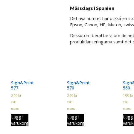
Mässdags i Spanien
Det nya numret har också en stor
Epson, Canon, HP, Mutoh, swissQ
Dessutom berättar vi om de het
produktlanseringarna samt det s
Sign&Print
Sign&Print
Sign
577
570
560
249
kr
249
kr
199
kr
exkl.
exkl.
exkl.
moms
moms
moms
Lägg i
Lägg i
Lägg 
varukorg
varukorg
varuk