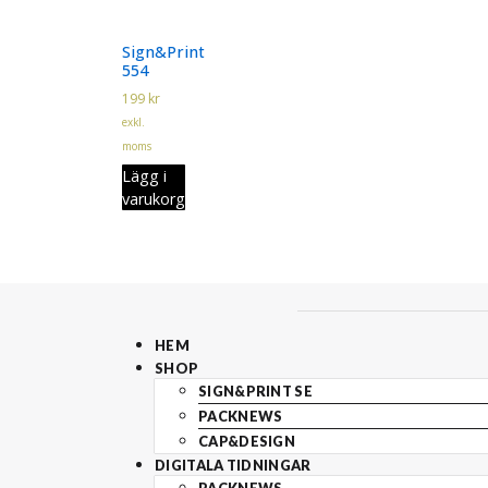
Sign&Print
554
199
kr
exkl.
moms
Lägg i
varukorg
HEM
SHOP
SIGN&PRINT SE
PACKNEWS
CAP&DESIGN
DIGITALA TIDNINGAR