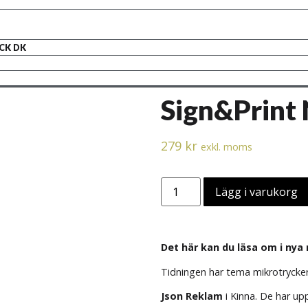
ACK DK
Sign&Print 
279
kr
exkl. moms
Lägg i varukorg
Det här kan du läsa om i nya
Tidningen har tema mikrotryckeri
Json Reklam
i Kinna. De har u