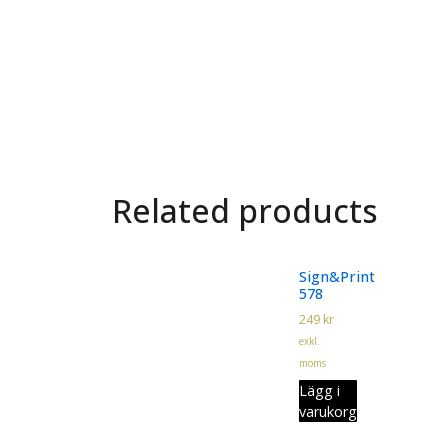
Related products
Sign&Print
578
249
kr
exkl.
moms
Lägg i
varukorg