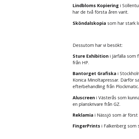
Lindbloms Kopiering
i Sollent
har de två första åren varit.
Sköndalskopia
som har stark l
Dessutom har vi besökt:
Sture Exhibition
i Järfälla som 
från HP.
Bantorget Grafiska
i Stockhol
Konica Minoltapressar. Därför 
efterbehandling från Plockmatic.
Aluscreen
i Västerås som kunnat
en planskrivare från GZ.
Reklamia
i Nässjö som är först 
FingerPrints
i Falkenberg som s