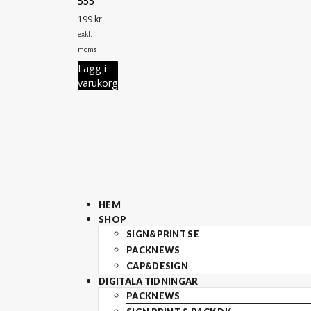
555
199
kr
exkl.
moms
Lägg i
varukorg
HEM
SHOP
SIGN&PRINT SE
PACKNEWS
CAP&DESIGN
DIGITALA TIDNINGAR
PACKNEWS