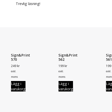
Trevlig läsning!
Sign&Print
Sign&Print
Sig
570
562
561
249
kr
199
kr
199
exkl.
exkl.
exkl.
moms
moms
mom
Lägg i
Lägg i
Läg
varukorg
varukorg
var