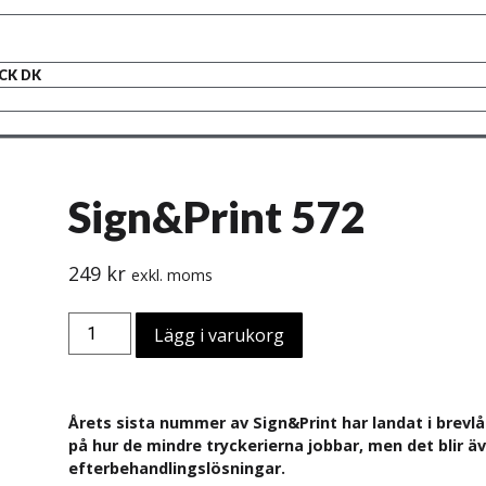
ACK DK
Sign&Print 572
249
kr
exkl. moms
Lägg i varukorg
Årets sista nummer av Sign&Print har landat i brevl
på hur de mindre tryckerierna jobbar, men det blir 
efterbehandlingslösningar.