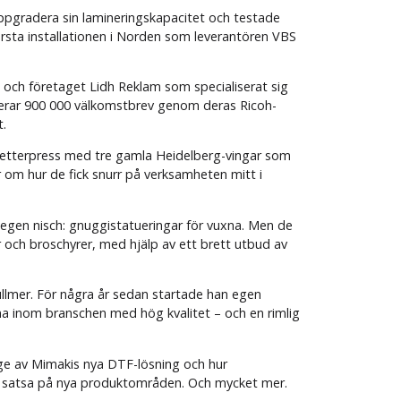
pgradera sin lamineringskapacitet och testade
rsta installationen i Norden som leverantören VBS
ad och företaget Lidh Reklam som specialiserat sig
sserar 900 000 välkomstbrev genom deras Ricoh-
t.
 letterpress med tre gamla Heidelberg-vingar som
r om hur de fick snurr på verksamheten mitt i
egen nisch: gnuggistatueringar för vuxna. Men de
och broschyrer, med hjälp av ett brett utbud av
lmer. För några år sedan startade han egen
na inom branschen med hög kvalitet – och en rimlig
ige av Mimakis nya DTF-lösning och hur
att satsa på nya produktområden. Och mycket mer.