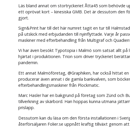
Läs bland annat om stortryckeriet Åtta45 som behövde up
ett oprövat kort – kinesiska GMB. Det är dessutom den fö
gjort.
Sign&Print har till det här numret tagit en tur till Halmst
på utskick med erbjudanden till nyinflyttade. Varje år pa
maskiner med efterbehandling från Multigraf och Quadien
Vi har även besökt Typotopia i Malmö som satsat allt på
hjärtat i produktionen. Trion som driver tryckeriet berätta
pandemin.
Ett annat Malmöföretag, @Graphiken, har också hittat en 
producerar även annat i de gamla bankvalven, som böcker 
efterbehandlingsmaskiner från Plockmatic.
Marc Hasler har en bakgrund på företag som Zünd och Bul
tillverkning av skärbord. Han hoppas kunna utmana jättar
prislapp.
Dessutom kan du läsa om den första installationen i Sver
återförsäljaren Folier.se uppnått kraftig tillväxt genom 