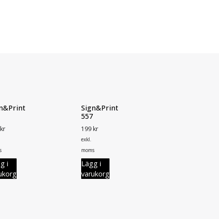
n&Print
Sign&Print
557
kr
199
kr
exkl.
s
moms
g i
Lägg i
ukorg
varukorg