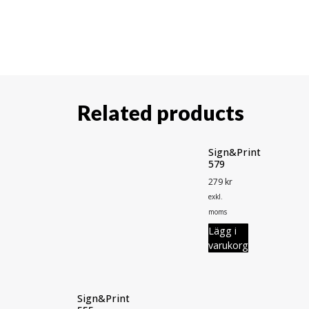
Related products
Sign&Print
579
279
kr
exkl.
moms
Lägg i
varukorg
Sign&Print