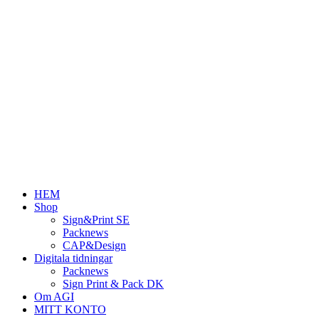
Hoppa
till
innehåll
HEM
Shop
Sign&Print SE
Packnews
CAP&Design
Digitala tidningar
Packnews
Sign Print & Pack DK
Om AGI
MITT KONTO