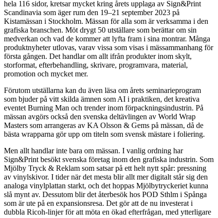
hela 116 sidor, kretsar mycket kring årets upplaga av Sign&Print
Scandinavia som äger rum den 19–21 september 2023 på
Kistamässan i Stockholm. Mässan för alla som är verksamma i den
grafiska branschen. Möt drygt 50 utställare som berättar om sin
medverkan och vad de kommer att lyfta fram i sina montrar. Många
produktnyheter utlovas, varav vissa som visas i mässammanhang för
första gången. Det handlar om allt ifrån produkter inom skylt,
storformat, efterbehandling, skrivare, programvara, material,
promotion och mycket mer.
Förutom utställarna kan du även läsa om årets seminarieprogram
som bjuder på vitt skilda ämnen som AI i praktiken, det kreativa
eventet Burning Man och trender inom förpackningsindustrin. På
mässan avgörs också den svenska deltävlingen av World Wrap
Masters som arrangeras av KA Olsson & Gems på mässan, då de
bästa wrapparna gör upp om titeln som svensk mästare i foliering.
Men allt handlar inte bara om mässan. I vanlig ordning har
Sign&Print besökt svenska företag inom den grafiska industrin. Som
Mjölby Tryck & Reklam som satsar på ett helt nytt spår: pressning
av vinylskivor. I tider när det mesta blir allt mer digitalt står sig den
analoga vinylplattan starkt, och det hoppas Mjölbytryckeriet kunna
slå mynt av. Dessutom blir det återbesök hos POD Sthlm i Spånga
som är ute på en expansionsresa. Det gör att de nu investerat i
dubbla Ricoh-linjer för att möta en ökad efterfrågan, med ytterligare