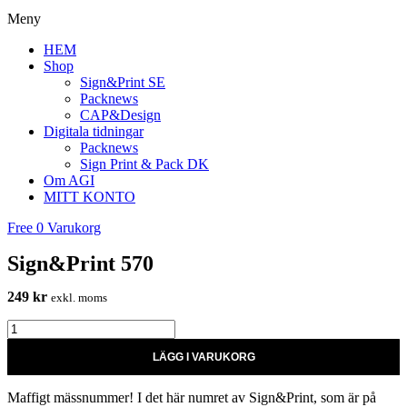
Meny
HEM
Shop
Sign&Print SE
Packnews
CAP&Design
Digitala tidningar
Packnews
Sign Print & Pack DK
Om AGI
MITT KONTO
Free
0
Varukorg
Sign&Print 570
249
kr
exkl. moms
Sign&Print
570
LÄGG I VARUKORG
quantity
Maffigt mässnummer! I det här numret av Sign&Print, som är på