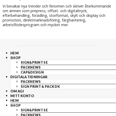
Vi bevakar nya trender och fenomen och skriver återkommande
om ämnen som prepress, offset- och digitaltryck,
efterbehandling, förädling, storformat, skylt och display och
promotion, direktmarknadsföring, färghantering,
arbetsflödesprogram och mycket mer.
HEM
SHOP
SIGN&PRINT SE
PACKNEWS
CAP&DESIGN
DIGITALA TIDNINGAR
PACKNEWS
SIGN PRINT & PACK DK
OM AGI
MITT KONTO
HEM
SHOP
SIGN&PRINT SE
PACKNEWS